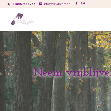
+310657566733
info@sillydreams.nl
Neem vrijblijve