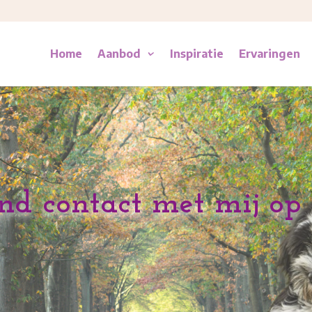
Home
Aanbod
Inspiratie
Ervaringen
nd contact met mij op