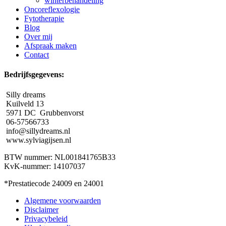
winterbehandeling
Oncoreflexologie
Fytotherapie
Blog
Over mij
Afspraak maken
Contact
Bedrijfsgegevens:
Silly dreams
Kuilveld 13
5971 DC Grubbenvorst
06-57566733
info@sillydreams.nl
www.sylviagijsen.nl
BTW nummer: NL001841765B33
KvK-nummer: 14107037
*Prestatiecode 24009 en 24001
Algemene voorwaarden
Disclaimer
Privacybeleid