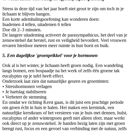
Stress in deze tijd van het jaar hoeft niet groot te zijn om toch in je
lichaam te blijven hangen.
Een korte ademhalingsoefening kan wonderen doen:
Inademen 4 tellen, uitademen 6 tellen
Doe dit 2–3 minuten.
De langere uitademing activeert de parasympathicus, het deel van je
zenuwstelsel dat herstel, rust en veiligheid bevordert. Veel vrouwen
ervaren hierdoor meteen meer ruimte in hun borst en buik.
5. Een dagelijkse 'groenprikkel' voor je hormonen
Ook al is het winter, je lichaam heeft groen nodig. Een wandeling
langs bomen, een bospaadje na het werk of zelfs één groene tak
eucalyptus op je tafel heeft effect.
Onderzoek laat zien dat natuurlijke geuren en groentinten:
• Stresshormonen verlagen
• Je hartslag stabiliseren
• Verbetert de stemming
En omdat we richting Kerst gaan, is dit juist een prachtige periode
om groen écht in huis te halen. Het maken een kerststuk, een
natuurlijke kerstkrans of het versieren van je huis met dennen, hulst,
eucalyptus of ander wintergroen geeft niet alleen sfeer, maar werkt
ook direct op je zenuwstelsel. Je handen bezig laten zijn met groen
brengt rust, focus en een gevoel van verbinding met de natuur, zelfs