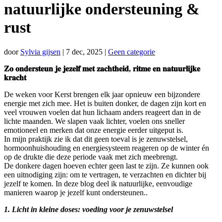
natuurlijke ondersteuning &
rust
door
Sylvia gijsen
|
7 dec, 2025
|
Geen categorie
𝐙𝐨 𝐨𝐧𝐝𝐞𝐫𝐬𝐭𝐞𝐮𝐧 𝐣𝐞 𝐣𝐞𝐳𝐞𝐥𝐟 𝐦𝐞𝐭 𝐳𝐚𝐜𝐡𝐭𝐡𝐞𝐢𝐝, 𝐫𝐢𝐭𝐦𝐞 𝐞𝐧 𝐧𝐚𝐭𝐮𝐮𝐫𝐥𝐢𝐣𝐤𝐞
𝐤𝐫𝐚𝐜𝐡𝐭
De weken voor Kerst brengen elk jaar opnieuw een bijzondere
energie met zich mee. Het is buiten donker, de dagen zijn kort en
veel vrouwen voelen dat hun lichaam anders reageert dan in de
lichte maanden. We slapen vaak lichter, voelen ons sneller
emotioneel en merken dat onze energie eerder uitgeput is.
In mijn praktijk zie ik dat dit geen toeval is je zenuwstelsel,
hormoonhuishouding en energiesysteem reageren op de winter én
op de drukte die deze periode vaak met zich meebrengt.
De donkere dagen hoeven echter geen last te zijn. Ze kunnen ook
een uitnodiging zijn: om te vertragen, te verzachten en dichter bij
jezelf te komen. In deze blog deel ik natuurlijke, eenvoudige
manieren waarop je jezelf kunt ondersteunen..
1. Licht in kleine doses: voeding voor je zenuwstelsel