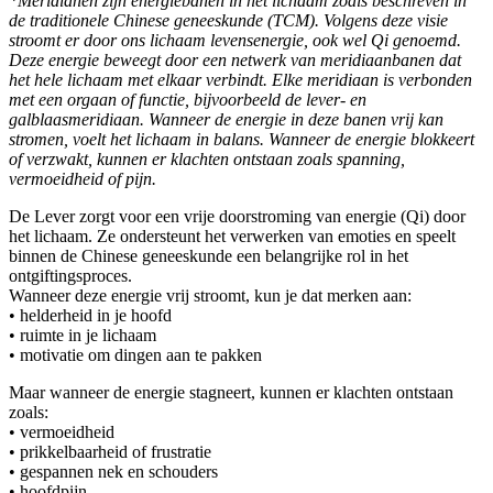
*Meridianen zijn energiebanen in het lichaam zoals beschreven in
de traditionele Chinese geneeskunde (TCM).
Volgens deze visie
stroomt er door ons lichaam levensenergie, ook wel Qi genoemd.
Deze energie beweegt door een netwerk van meridiaanbanen dat
het hele lichaam met elkaar verbindt.
Elke meridiaan is verbonden
met een orgaan of functie, bijvoorbeeld de lever- en
galblaasmeridiaan.
Wanneer de energie in deze banen vrij kan
stromen, voelt het lichaam in balans.
Wanneer de energie blokkeert
of verzwakt, kunnen er klachten ontstaan zoals spanning,
vermoeidheid of pijn.
De Lever zorgt voor een vrije doorstroming van energie (Qi) door
het lichaam. Ze ondersteunt het verwerken van emoties en speelt
binnen de Chinese geneeskunde een belangrijke rol in het
ontgiftingsproces.
Wanneer deze energie vrij stroomt, kun je dat merken aan:
• helderheid in je hoofd
• ruimte in je lichaam
• motivatie om dingen aan te pakken
Maar wanneer de energie stagneert, kunnen er klachten ontstaan
zoals:
• vermoeidheid
• prikkelbaarheid of frustratie
• gespannen nek en schouders
• hoofdpijn