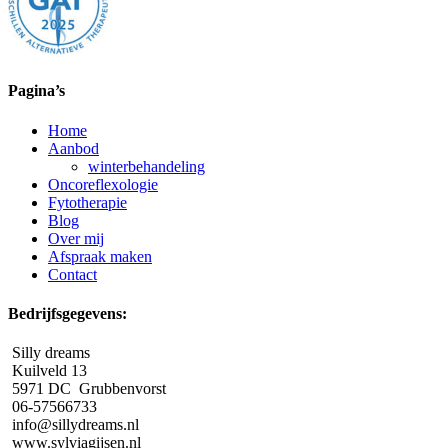
Pagina’s
Home
Aanbod
winterbehandeling
Oncoreflexologie
Fytotherapie
Blog
Over mij
Afspraak maken
Contact
Bedrijfsgegevens:
Silly dreams
Kuilveld 13
5971 DC Grubbenvorst
06-57566733
info@sillydreams.nl
www.sylviagijsen.nl