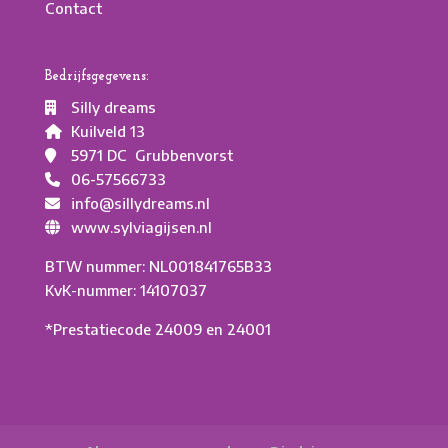
Contact
Bedrijfsgegevens:
Silly dreams
Kuilveld 13
5971 DC Grubbenvorst
06-57566733
info@sillydreams.nl
www.sylviagijsen.nl
BTW nummer: NL001841765B33
KvK-nummer: 14107037
*Prestatiecode 24009 en 24001