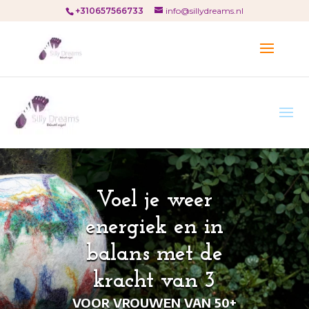
+310657566733
info@sillydreams.nl
Voel je weer
energiek en in
balans met de
kracht van 3
VOOR VROUWEN VAN 50+